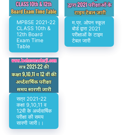
MPBSE 2021-22
म.प्र. ओपन स्कूल
CLASS 10th &
बोर्ड द्वारा 2021
12th Board
परीक्षाओं के टाइम
Exam Time
टेबल जारी
Table
सत्र 2021-22
कक्षा 9,10,11 व
12वी के अर्ध्दवार्षिक
परीक्षा की समय
सारणी जारी।।