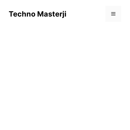
Skip
to
Techno Masterji
Menu
content