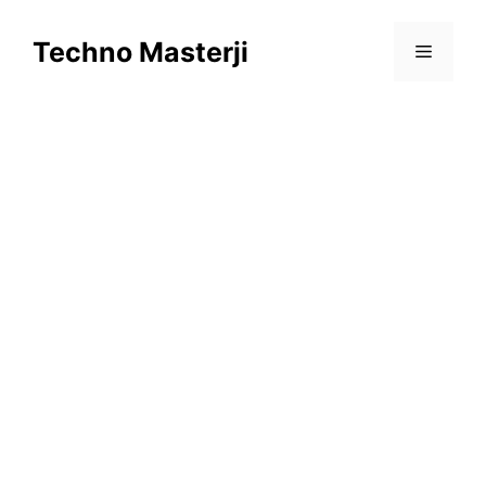
Skip
to
Techno Masterji
Menu
content