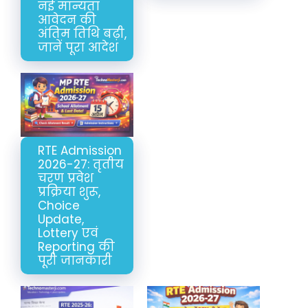
नई मान्यता
आवेदन की
अंतिम तिथि बढ़ी,
जानें पूरा आदेश
RTE Admission
2026-27: तृतीय
चरण प्रवेश
प्रक्रिया शुरू,
Choice
Update,
Lottery एवं
Reporting की
पूरी जानकारी