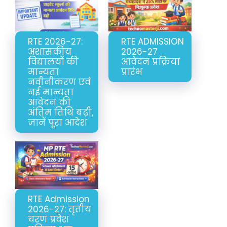
RTE 2026-27:
RTE ADMISSION
अशासकीय
2026-27
विद्यालयों की
आवेदन प्रक्रिया
मान्यता
प्रारंभ
नवीनीकरण एवं
नई मान्यता
आवेदन की
अंतिम तिथि बढ़ी,
जानें पूरा आदेश
RTE Admission
2026-27: तृतीय
चरण प्रवेश