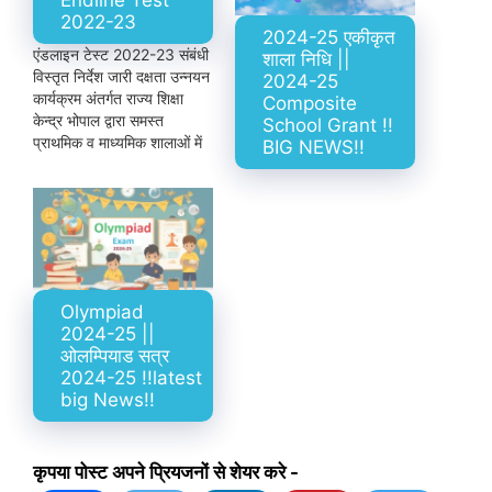
2022-23
2024-25 एकीकृत
एंडलाइन टेस्ट 2022-23 संबंधी
शाला निधि ||
विस्तृत निर्देश जारी दक्षता उन्नयन
2024-25
कार्यक्रम अंतर्गत राज्य शिक्षा
Composite
केन्द्र भोपाल द्वारा समस्त
School Grant !!
प्राथमिक व माध्यमिक शालाओं में
BIG NEWS!!
कक्षा 3 से 8 में अध्ययनरत् समस्त
विद्यार्थियों की हिन्दी, गणित एवं
अंग्रेजी की मूलभूत दक्षताओं की
स्थिति पता करने के उद्देश्य से जून
माह में बेसलाइन टेस्ट…
Olympiad
2024-25 ||
ओलम्पियाड सत्र
2024-25 !!latest
big News!!
कृपया पोस्ट अपने प्रियजनों से शेयर करे -