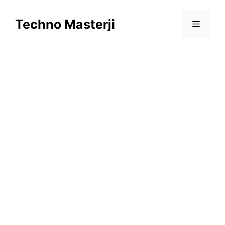
Skip
to
Techno Masterji
Menu
content