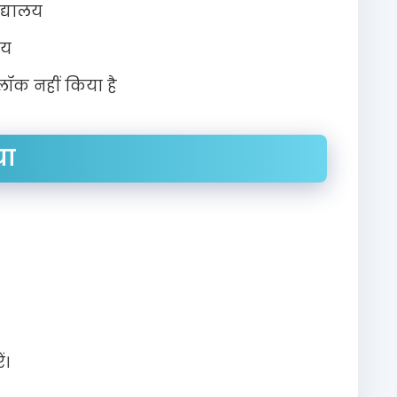
द्यालय
लय
लॉक नहीं किया है
या
ं।