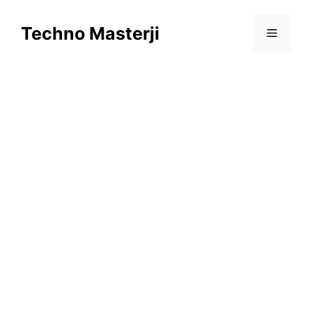
Skip
to
Techno Masterji
Menu
content